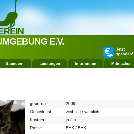
EREIN
UMGEBUNG E.V.
Jetzt
spenden!
Spenden
Leistungen
Informieren
Mitmachen
geboren:
2009
Geschlecht:
weiblich / weiblich
Kastriert:
ja / ja
Rasse:
EHK / EHK