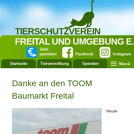
TIERSCHUTZVEREIN
FREITAL UND UMGEBUNG E.
Jetzt
spenden!
Facebook
Instagram
Menü
Startseite
Tiervermittlung
Spenden
Leistung
Danke an den TOOM
Baumarkt Freital
Heute