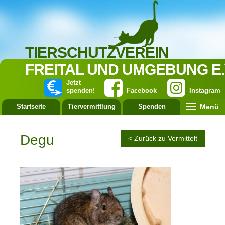
TIERSCHUTZVEREIN
FREITAL UND UMGEBUNG E.
Jetzt
spenden!
Facebook
Instagram
Menü
Startseite
Tiervermittlung
Spenden
Leistung
Degu
< Zurück zu Vermittelt