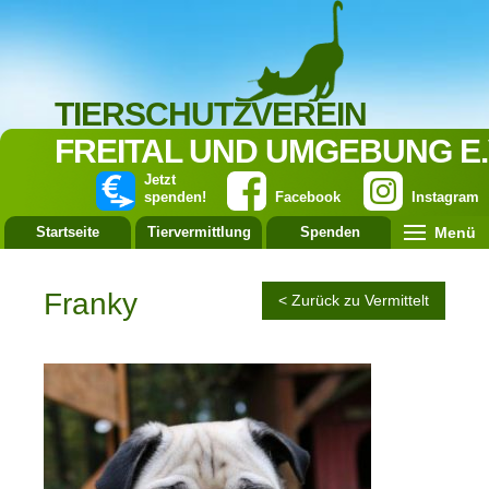
TIERSCHUTZVEREIN
FREITAL UND UMGEBUNG E.
Jetzt
spenden!
Facebook
Instagram
Menü
Startseite
Tiervermittlung
Spenden
Leistung
Franky
< Zurück zu Vermittelt