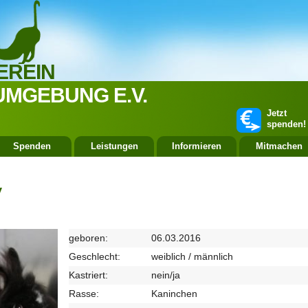
EREIN
UMGEBUNG E.V.
Jetzt
spenden!
Spenden
Leistungen
Informieren
Mitmachen
y
geboren:
06.03.2016
Geschlecht:
weiblich / männlich
Kastriert:
nein/ja
Rasse:
Kaninchen