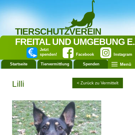
TIERSCHUTZVEREIN
FREITAL UND UMGEBUNG E.
Jetzt
spenden!
Facebook
Instagram
Menü
Startseite
Tiervermittlung
Spenden
Leistung
Lilli
< Zurück zu Vermittelt