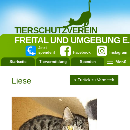
TIERSCHUTZVEREIN
FREITAL UND UMGEBUNG E.
Jetzt
spenden!
Facebook
Instagram
Menü
Startseite
Tiervermittlung
Spenden
Leistung
Liese
< Zurück zu Vermittelt