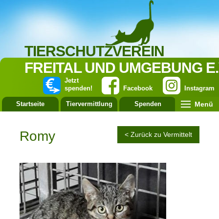
TIERSCHUTZVEREIN
FREITAL UND UMGEBUNG E.
Jetzt
spenden!
Facebook
Instagram
Menü
Startseite
Tiervermittlung
Spenden
Leistung
Romy
< Zurück zu Vermittelt