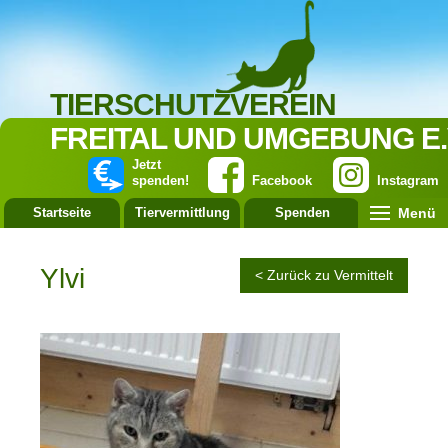
TIERSCHUTZVEREIN
FREITAL UND UMGEBUNG E.
Jetzt
spenden!
Facebook
Instagram
Menü
Startseite
Tiervermittlung
Spenden
Leistung
Ylvi
< Zurück zu Vermittelt