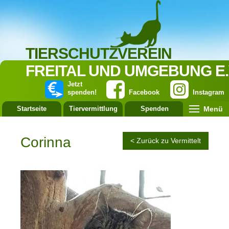
TIERSCHUTZVEREIN
FREITAL UND UMGEBUNG E.
Jetzt
spenden!
Facebook
Instagram
Menü
Startseite
Tiervermittlung
Spenden
Leistung
Corinna
< Zurück zu Vermittelt