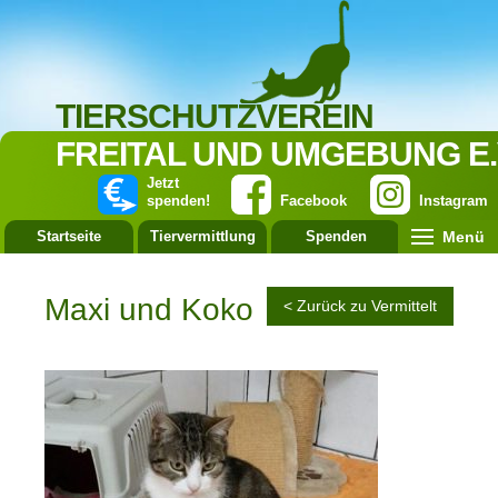
TIERSCHUTZVEREIN
FREITAL UND UMGEBUNG E.
Jetzt
spenden!
Facebook
Instagram
Menü
Startseite
Tiervermittlung
Spenden
Leistung
Maxi und Koko
< Zurück zu Vermittelt