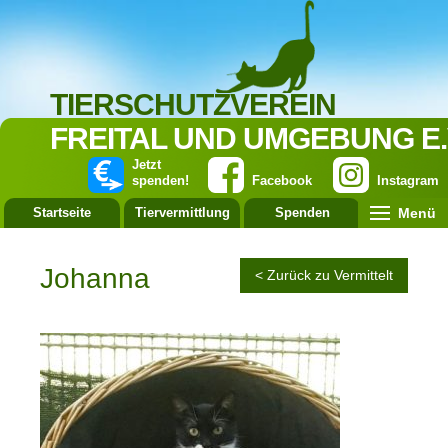
TIERSCHUTZVEREIN
FREITAL UND UMGEBUNG E.
Jetzt
spenden!
Facebook
Instagram
Menü
Startseite
Tiervermittlung
Spenden
Leistung
Johanna
< Zurück zu Vermittelt