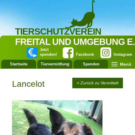
TIERSCHUTZVEREIN
FREITAL UND UMGEBUNG E.
Jetzt
spenden!
Facebook
Instagram
Menü
Startseite
Tiervermittlung
Spenden
Leistung
Lancelot
< Zurück zu Vermittelt