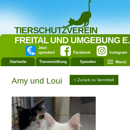
TIERSCHUTZVEREIN
FREITAL UND UMGEBUNG E.
Jetzt
spenden!
Facebook
Instagram
Menü
Startseite
Tiervermittlung
Spenden
Leistung
Amy und Loui
< Zurück zu Vermittelt