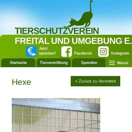
TIERSCHUTZVEREIN
FREITAL UND UMGEBUNG E.
Jetzt
spenden!
Facebook
Instagram
Menü
Startseite
Tiervermittlung
Spenden
Leistung
Hexe
< Zurück zu Vermittelt