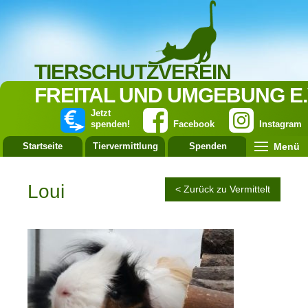
TIERSCHUTZVEREIN
FREITAL UND UMGEBUNG E.
Jetzt
spenden!
Facebook
Instagram
Menü
Startseite
Tiervermittlung
Spenden
Leistung
Loui
< Zurück zu Vermittelt