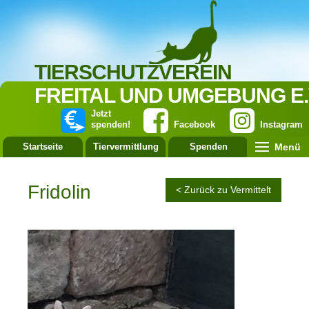
TIERSCHUTZVEREIN
FREITAL UND UMGEBUNG E.
Jetzt
spenden!
Facebook
Instagram
Menü
Startseite
Tiervermittlung
Spenden
Leistung
Fridolin
< Zurück zu Vermittelt