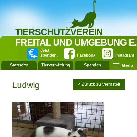
TIERSCHUTZVEREIN
FREITAL UND UMGEBUNG E.
Jetzt
spenden!
Facebook
Instagram
Menü
Startseite
Tiervermittlung
Spenden
Leistung
Ludwig
< Zurück zu Vermittelt