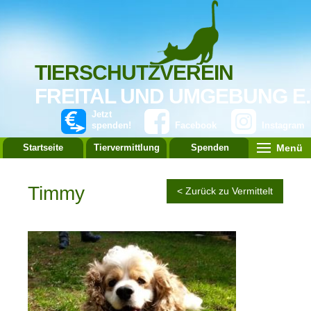
TIERSCHUTZVEREIN
FREITAL UND UMGEBUNG E.
Jetzt
spenden!
Facebook
Instagram
Menü
Startseite
Tiervermittlung
Spenden
Leistung
Timmy
< Zurück zu Vermittelt