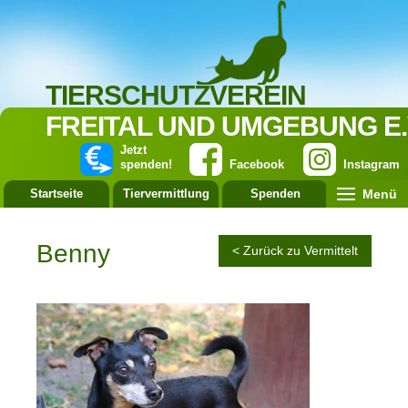
TIERSCHUTZVEREIN
FREITAL UND UMGEBUNG E.
Jetzt
spenden!
Facebook
Instagram
Menü
Startseite
Tiervermittlung
Spenden
Leistung
Benny
< Zurück zu Vermittelt