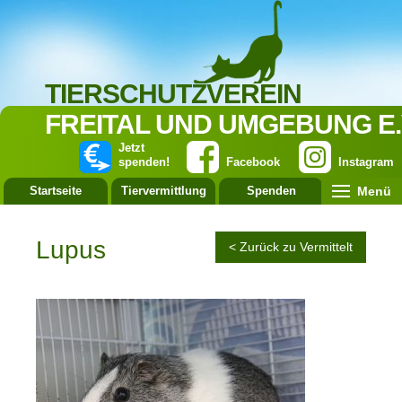
TIERSCHUTZVEREIN
FREITAL UND UMGEBUNG E.
Jetzt
spenden!
Facebook
Instagram
Menü
Startseite
Tiervermittlung
Spenden
Leistung
Lupus
< Zurück zu Vermittelt