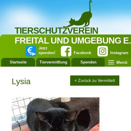
TIERSCHUTZVEREIN
FREITAL UND UMGEBUNG E.
Jetzt
spenden!
Facebook
Instagram
Menü
Startseite
Tiervermittlung
Spenden
Leistung
Lysia
< Zurück zu Vermittelt