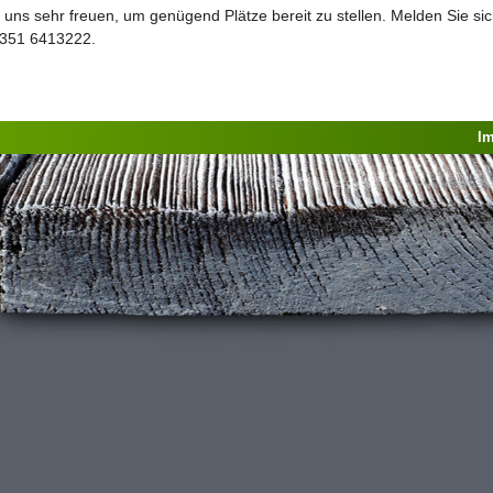
ns sehr freuen, um genügend Plätze bereit zu stellen. Melden Sie sic
 0351 6413222.
I