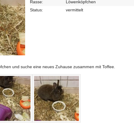
Rasse:
Löwenköpfchen
Status:
vermittelt
köpfchen und suche eine neues Zuhause zusammen mit Toffee.