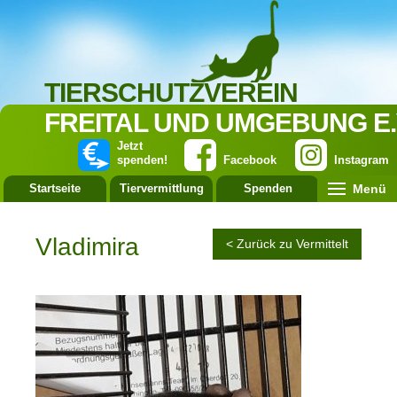
TIERSCHUTZVEREIN
FREITAL UND UMGEBUNG E.
Jetzt
spenden!
Facebook
Instagram
Menü
Startseite
Tiervermittlung
Spenden
Leistung
Vladimira
< Zurück zu Vermittelt