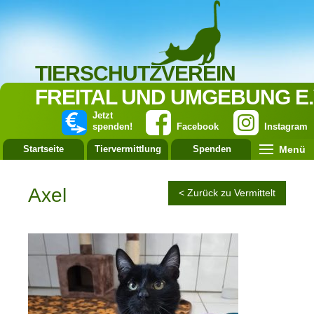
TIERSCHUTZVEREIN
FREITAL UND UMGEBUNG E.
Jetzt
spenden!
Facebook
Instagram
Menü
Startseite
Tiervermittlung
Spenden
Leistung
Axel
< Zurück zu Vermittelt