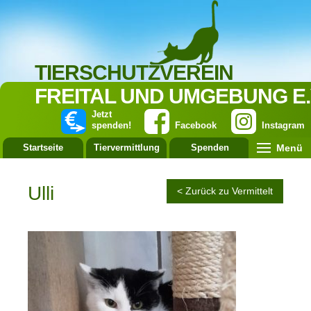
TIERSCHUTZVEREIN
FREITAL UND UMGEBUNG E.
Jetzt
spenden!
Facebook
Instagram
Menü
Startseite
Tiervermittlung
Spenden
Leistung
Ulli
< Zurück zu Vermittelt