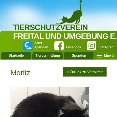
TIERSCHUTZVEREIN
FREITAL UND UMGEBUNG E.
Jetzt
spenden!
Facebook
Instagram
Menü
Startseite
Tiervermittlung
Spenden
Leistung
Moritz
< Zurück zu Vermittelt