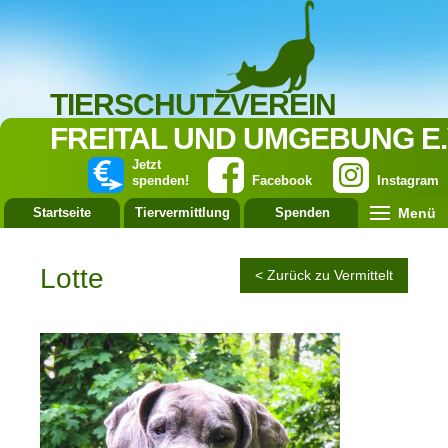
TIERSCHUTZVEREIN
FREITAL UND UMGEBUNG E.
Jetzt
spenden!
Facebook
Instagram
Menü
Startseite
Tiervermittlung
Spenden
Leistung
Lotte
< Zurück zu Vermittelt