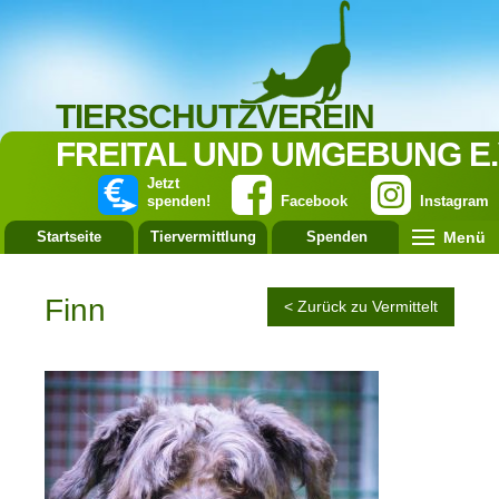
TIERSCHUTZVEREIN
FREITAL UND UMGEBUNG E.
Jetzt
spenden!
Facebook
Instagram
Menü
Startseite
Tiervermittlung
Spenden
Leistung
Finn
< Zurück zu Vermittelt