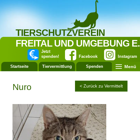
TIERSCHUTZVEREIN
FREITAL UND UMGEBUNG E.
Jetzt
spenden!
Facebook
Instagram
Menü
Startseite
Tiervermittlung
Spenden
Leistung
Nuro
< Zurück zu Vermittelt