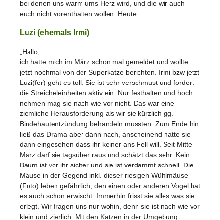
bei denen uns warm ums Herz wird, und die wir auch
euch nicht vorenthalten wollen. Heute:
Luzi (ehemals Irmi)
„Hallo,
ich hatte mich im März schon mal gemeldet und wollte
jetzt nochmal von der Superkatze berichten. Irmi bzw jetzt
Luzi(fer) geht es toll. Sie ist sehr verschmust und fordert
die Streicheleinheiten aktiv ein. Nur festhalten und hoch
nehmen mag sie nach wie vor nicht. Das war eine
ziemliche Herausforderung als wir sie kürzlich gg.
Bindehautentzündung behandeln mussten. Zum Ende hin
ließ das Drama aber dann nach, anscheinend hatte sie
dann eingesehen dass ihr keiner ans Fell will. Seit Mitte
März darf sie tagsüber raus und schätzt das sehr. Kein
Baum ist vor ihr sicher und sie ist verdammt schnell. Die
Mäuse in der Gegend inkl. dieser riesigen Wühlmäuse
(Foto) leben gefährlich, den einen oder anderen Vogel hat
es auch schon erwischt. Immerhin frisst sie alles was sie
erlegt. Wir fragen uns nur wohin, denn sie ist nach wie vor
klein und zierlich. Mit den Katzen in der Umgebung