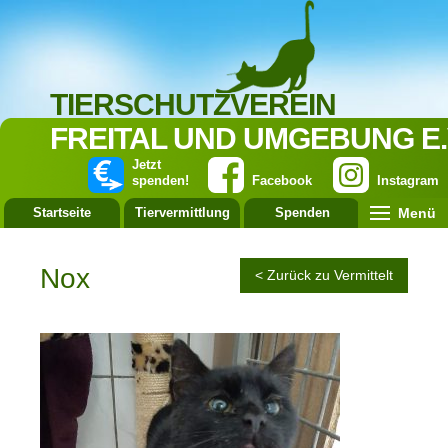
TIERSCHUTZVEREIN
FREITAL UND UMGEBUNG E.
Jetzt
spenden!
Facebook
Instagram
Menü
Startseite
Tiervermittlung
Spenden
Leistung
Nox
< Zurück zu Vermittelt