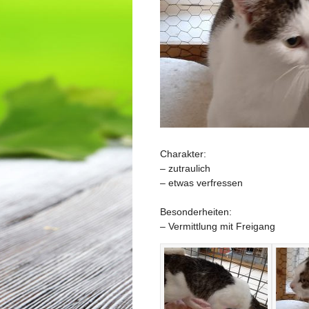
Charakter:
– zutraulich
– etwas verfressen
Besonderheiten:
– Vermittlung mit Freigang