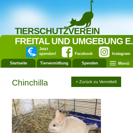
TIERSCHUTZVEREIN
FREITAL UND UMGEBUNG E.
Jetzt
spenden!
Facebook
Instagram
Menü
Startseite
Tiervermittlung
Spenden
Leistung
Chinchilla
< Zurück zu Vermittelt