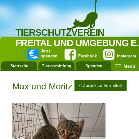
TIERSCHUTZVEREIN
FREITAL UND UMGEBUNG E.
Jetzt
spenden!
Facebook
Instagram
Menü
Startseite
Tiervermittlung
Spenden
Leistung
Max und Moritz
< Zurück zu Vermittelt