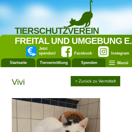
TIERSCHUTZVEREIN
FREITAL UND UMGEBUNG E.
Jetzt
spenden!
Facebook
Instagram
Menü
Startseite
Tiervermittlung
Spenden
Leistung
Vivi
< Zurück zu Vermittelt