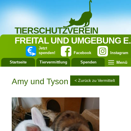
TIERSCHUTZVEREIN
FREITAL UND UMGEBUNG E.
Jetzt
spenden!
Facebook
Instagram
Menü
Startseite
Tiervermittlung
Spenden
Leistung
Amy und Tyson
< Zurück zu Vermittelt