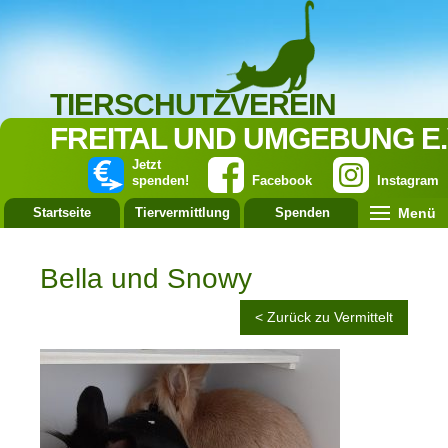
TIERSCHUTZVEREIN
FREITAL UND UMGEBUNG E.
Jetzt
spenden!
Facebook
Instagram
Menü
Startseite
Tiervermittlung
Spenden
Leistung
Bella und Snowy
< Zurück zu Vermittelt