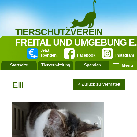
TIERSCHUTZVEREIN
FREITAL UND UMGEBUNG E.
Jetzt
spenden!
Facebook
Instagram
Menü
Startseite
Tiervermittlung
Spenden
Leistung
Elli
< Zurück zu Vermittelt