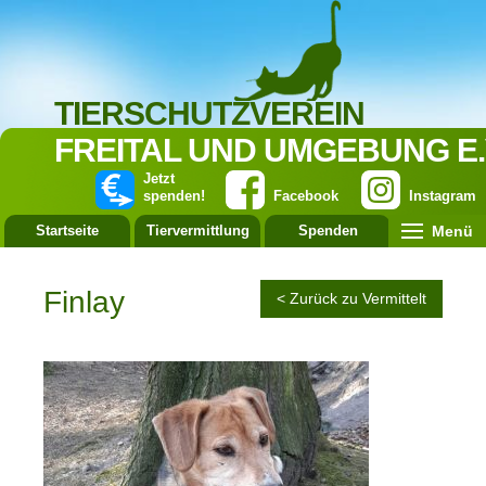
TIERSCHUTZVEREIN
FREITAL UND UMGEBUNG E.
Jetzt
spenden!
Facebook
Instagram
Menü
Startseite
Tiervermittlung
Spenden
Leistung
Finlay
< Zurück zu Vermittelt