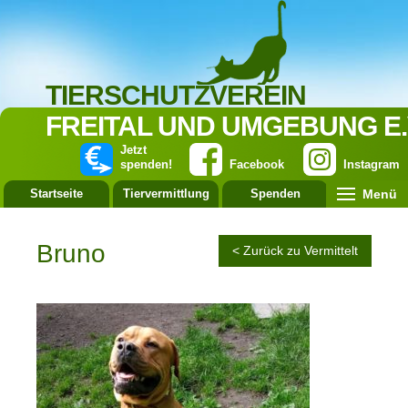
TIERSCHUTZVEREIN
FREITAL UND UMGEBUNG E.
Jetzt
spenden!
Facebook
Instagram
Menü
Startseite
Tiervermittlung
Spenden
Leistung
Bruno
< Zurück zu Vermittelt