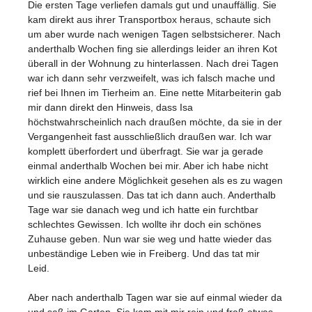
Die ersten Tage verliefen damals gut und unauffällig. Sie
kam direkt aus ihrer Transportbox heraus, schaute sich
um aber wurde nach wenigen Tagen selbstsicherer. Nach
anderthalb Wochen fing sie allerdings leider an ihren Kot
überall in der Wohnung zu hinterlassen. Nach drei Tagen
war ich dann sehr verzweifelt, was ich falsch mache und
rief bei Ihnen im Tierheim an. Eine nette Mitarbeiterin gab
mir dann direkt den Hinweis, dass Isa
höchstwahrscheinlich nach draußen möchte, da sie in der
Vergangenheit fast ausschließlich draußen war. Ich war
komplett überfordert und überfragt. Sie war ja gerade
einmal anderthalb Wochen bei mir. Aber ich habe nicht
wirklich eine andere Möglichkeit gesehen als es zu wagen
und sie rauszulassen. Das tat ich dann auch. Anderthalb
Tage war sie danach weg und ich hatte ein furchtbar
schlechtes Gewissen. Ich wollte ihr doch ein schönes
Zuhause geben. Nun war sie weg und hatte wieder das
unbeständige Leben wie in Freiberg. Und das tat mir
Leid.
Aber nach anderthalb Tagen war sie auf einmal wieder da
und saß im Garten. Sie kam mit mir rein und fraß etwas,