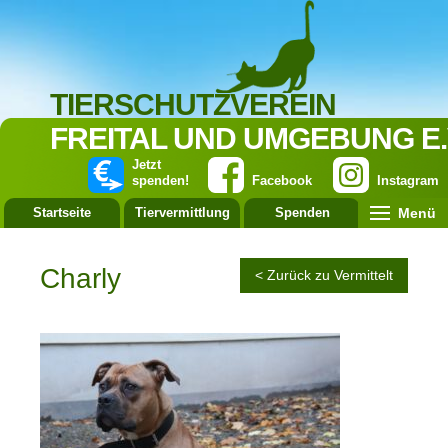
TIERSCHUTZVEREIN
FREITAL UND UMGEBUNG E.
Jetzt
spenden!
Facebook
Instagram
Menü
Startseite
Tiervermittlung
Spenden
Leistung
Charly
< Zurück zu Vermittelt