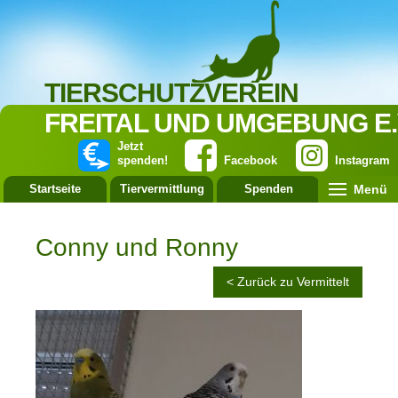
TIERSCHUTZVEREIN
FREITAL UND UMGEBUNG E.
Jetzt
spenden!
Facebook
Instagram
Menü
Startseite
Tiervermittlung
Spenden
Leistung
Conny und Ronny
< Zurück zu Vermittelt