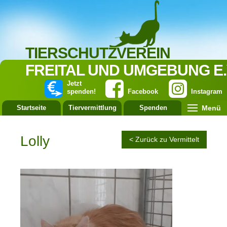
TIERSCHUTZVEREIN
FREITAL UND UMGEBUNG E.
Jetzt
spenden!
Facebook
Instagram
Menü
Startseite
Tiervermittlung
Spenden
Leistung
Lolly
< Zurück zu Vermittelt