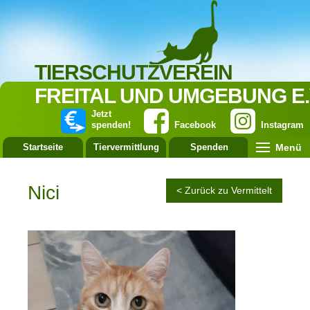
TIERSCHUTZVEREIN
FREITAL UND UMGEBUNG E.
Jetzt
spenden!
Facebook
Instagram
Menü
Startseite
Tiervermittlung
Spenden
Leistung
Nici
< Zurück zu Vermittelt