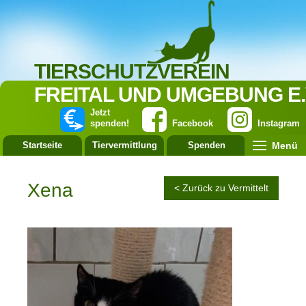
TIERSCHUTZVEREIN
FREITAL UND UMGEBUNG E.
Jetzt
spenden!
Facebook
Instagram
Menü
Startseite
Tiervermittlung
Spenden
Leistung
Xena
< Zurück zu Vermittelt