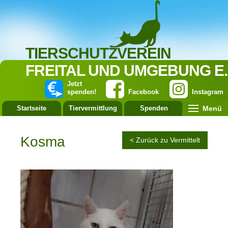
TIERSCHUTZVEREIN
FREITAL UND UMGEBUNG E.
Jetzt
spenden!
Facebook
Instagram
Menü
Startseite
Tiervermittlung
Spenden
Leistung
Kosma
< Zurück zu Vermittelt