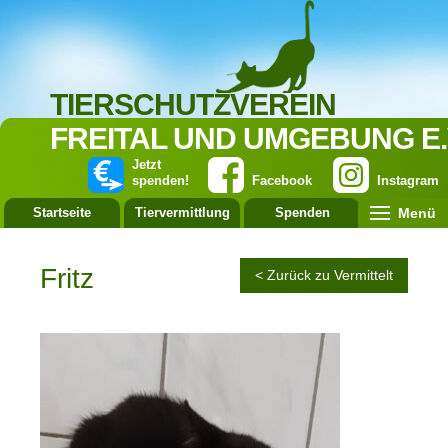
TIERSCHUTZVEREIN
FREITAL UND UMGEBUNG E.
Jetzt
spenden!
Facebook
Instagram
Menü
Startseite
Tiervermittlung
Spenden
Leistung
Fritz
< Zurück zu Vermittelt